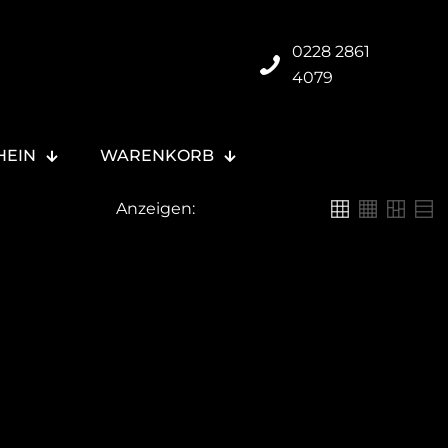
0228 2861
4079
HEIN
WARENKORB
Anzeigen:
6
12
24
36