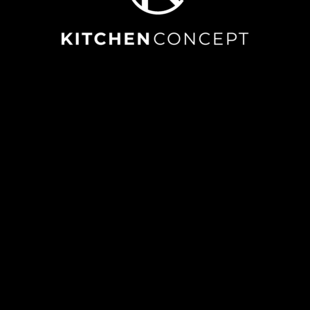
Effertzstr. 19 | 53121 Bonn | Germany
Tel.: 0800 548 24 36
Fax: 0228 962 18 542
events@kitchen-concept.de