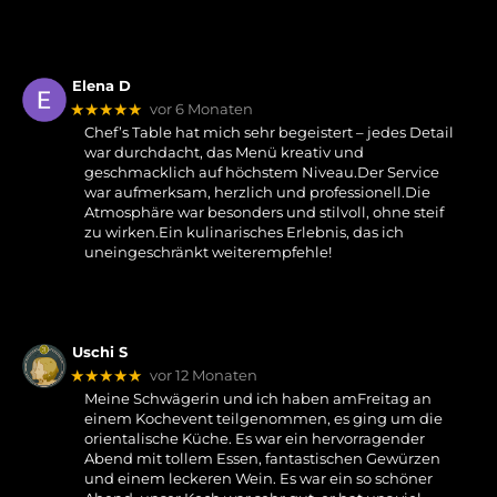
Elena D
★★★★★
vor 6 Monaten
Chef’s Table hat mich sehr begeistert – jedes Detail
war durchdacht, das Menü kreativ und
geschmacklich auf höchstem Niveau.Der Service
war aufmerksam, herzlich und professionell.Die
Atmosphäre war besonders und stilvoll, ohne steif
zu wirken.Ein kulinarisches Erlebnis, das ich
uneingeschränkt weiterempfehle!
Uschi S
★★★★★
vor 12 Monaten
Meine Schwägerin und ich haben amFreitag an
einem Kochevent teilgenommen, es ging um die
orientalische Küche. Es war ein hervorragender
Abend mit tollem Essen, fantastischen Gewürzen
und einem leckeren Wein. Es war ein so schöner