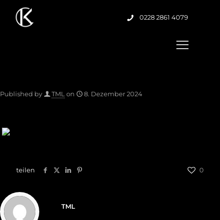
0228 2861 4079
Published by
TML
on
8. Dezember 2024
teilen
0
TML