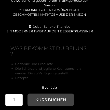
Gewürzen und geschmortem Marktgemüse der
Saison
MIT AROMATISCHEN GEWÜRZEN UND
GESCHMORTEM MARKTGEMÜSE DER SAISON
🍫 Dubai-Schoko-Tiramisu
EIN MODERNER TWIST AUF DEN DESSERTKLASSIKER
WAS BEKOMMST DU BEI UNS
?
Getränke und Produkte
Die Schürze und jegliche Kochutensilien
werden Dir zu Verfügung gestellt
Rezepte
8 vorrätig
1001
KURS BUCHEN
Nacht
28.11
Menge