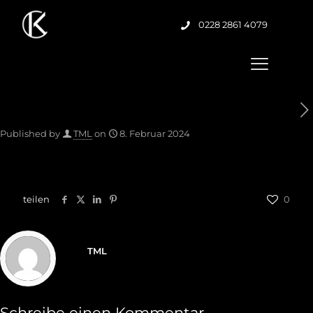
0228 2861 4079
Published by
TML
on
8. Februar 2024
teilen
0
TML
Schreibe einen Kommentar